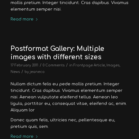
mollis pretium. Integer tincidunt. Cras dapibus. Vivamus
elementum semper nisi.
Read more
Postformat Gallery: Multiple
images with different sizes
/
/
17 February 2011
0 Comments
in
Frontpage Article
,
Images
,
/
News
by
jeaneco
Nullam dictum felis eu pede mollis pretium. Integer
tincidunt. Cras dapibus. Vivamus elementum semper
nisi. Aenean vulputate eleifend tellus. Aenean leo
ligula, porttitor eu, consequat vitae, eleifend ac, enim.
Aliquam lor
Donec quam felis, ultricies nec, pellentesque eu,
pretium quis, sem.
Read more