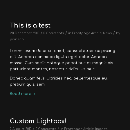
This is a test
/
/
/
28 December 2010
0 Comments
in
Frontpage Article
,
News
by
jeaneco
Lorem ipsum dolor sit amet, consectetuer adipiscing
elit. Aenean commodo ligula eget dolor. Aenean
massa. Cum sociis natoque penatibus et magnis dis
parturient montes, nascetur ridiculus mus.
Donec quam felis, ultricies nec, pellentesque eu,
pretium quis, sem.
Read more
Custom Lightbox!
/
/
9 August 2010
0 Comments
in
Frontpage Article
,
Images
,