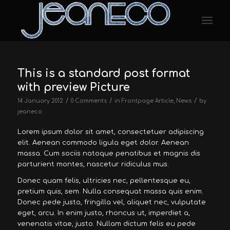
This is a standard post format
with preview Picture
/
/
/
14 January 2012
0 Comments
in
Frontpage Article
,
News
by
jeaneco
Lorem ipsum dolor sit amet, consectetuer adipiscing
elit. Aenean commodo ligula eget dolor. Aenean
massa. Cum sociis natoque penatibus et magnis dis
parturient montes, nascetur ridiculus mus.
Donec quam felis, ultricies nec, pellentesque eu,
pretium quis, sem. Nulla consequat massa quis enim.
Donec pede justo, fringilla vel, aliquet nec, vulputate
eget, arcu. In enim justo, rhoncus ut, imperdiet a,
venenatis vitae, justo. Nullam dictum felis eu pede